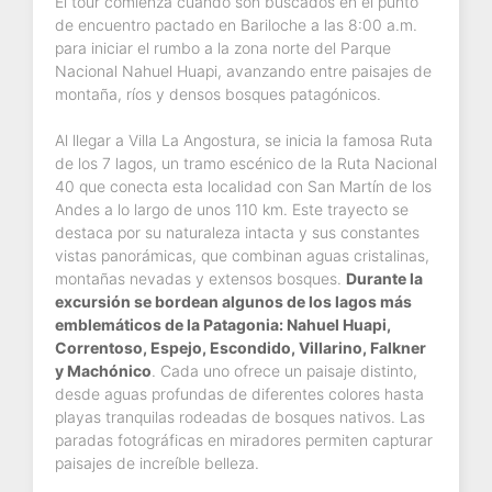
El tour comienza cuando son buscados en el punto
de encuentro pactado en Bariloche a las 8:00 a.m.
para iniciar el rumbo a la zona norte del Parque
Nacional Nahuel Huapi, avanzando entre paisajes de
montaña, ríos y densos bosques patagónicos.
Al llegar a Villa La Angostura, se inicia la famosa Ruta
de los 7 lagos, un tramo escénico de la Ruta Nacional
40 que conecta esta localidad con San Martín de los
Andes a lo largo de unos 110 km. Este trayecto se
destaca por su naturaleza intacta y sus constantes
vistas panorámicas, que combinan aguas cristalinas,
montañas nevadas y extensos bosques.
Durante la
excursión se bordean algunos de los lagos más
emblemáticos de la Patagonia: Nahuel Huapi,
Correntoso, Espejo, Escondido, Villarino, Falkner
y Machónico
. Cada uno ofrece un paisaje distinto,
desde aguas profundas de diferentes colores hasta
playas tranquilas rodeadas de bosques nativos. Las
paradas fotográficas en miradores permiten capturar
paisajes de increíble belleza.