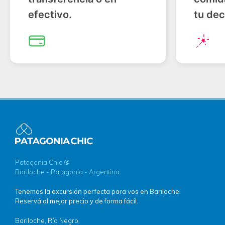
efectivo.
tu dec
Patagonia Chic ®
Bariloche - Patagonia - Argentina
Tenemos la excursión perfecta para vos en Bariloche.
Reservá al mejor precio y de forma fácil.
Bariloche, Río Negro.