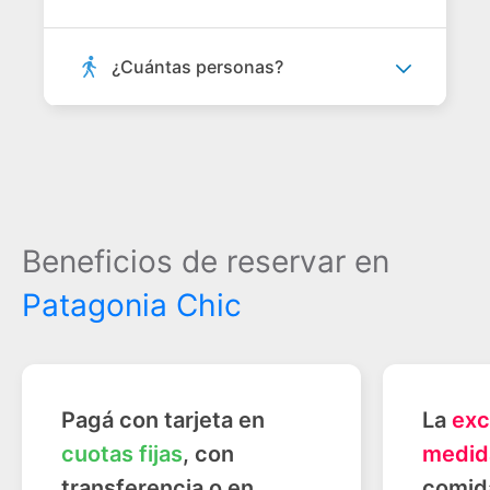
¿Cuántas personas?
Beneficios de reservar en
Patagonia Chic
Pagá con tarjeta en
La
exc
cuotas fijas
, con
medid
transferencia o en
comid