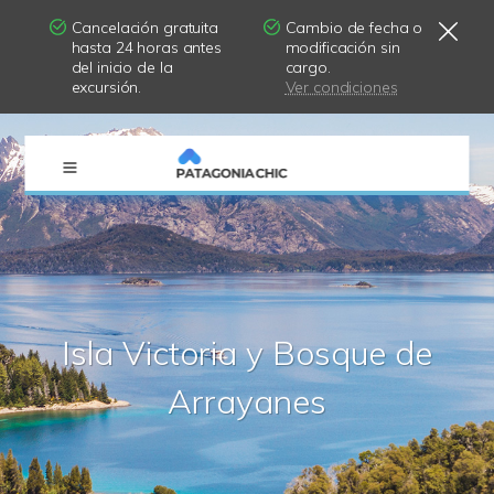
Cancelación gratuita
Cambio de fecha o
hasta 24 horas antes
modificación sin
del inicio de la
cargo.
excursión.
Ver condiciones
×
Isla Victoria y Bosque de
Arrayanes