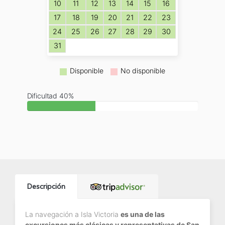
10
11
12
13
14
15
16
17
18
19
20
21
22
23
24
25
26
27
28
29
30
31
Disponible
No disponible
Dificultad 40%
Descripción
La navegación a Isla Victoria
es una de las
excursiones más clásicas y representativas de San